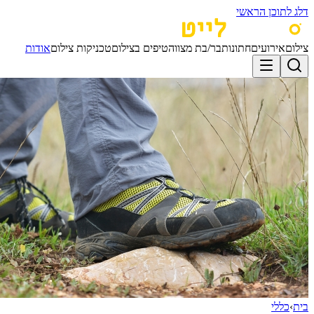
דלג לתוכן הראשי
צילום
אירועים
חתונות
בר/בת מצווה
טיפים בצילום
טכניקות צילום
אודות
בית
›
כללי