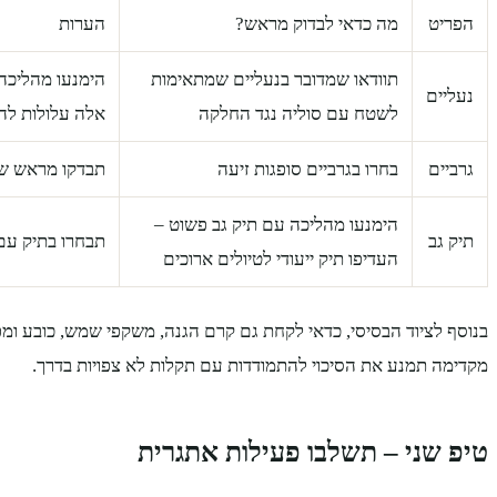
הפריט
מה כדאי לבדוק מראש?
הערות
תוודאו שמדובר בנעליים שמתאימות
הימנעו מהליכה 
נעליים
לשטח עם סוליה נגד החלקה
אלה עלולות להח
גרביים
בחרו בגרביים סופגות זיעה
תבדקו מראש שא
הימנעו מהליכה עם תיק גב פשוט –
תיק גב
תבחרו בתיק עם
העדיפו תיק ייעודי לטיולים ארוכים
בנוסף לציוד הבסיסי, כדאי לקחת גם קרם הגנה, משקפי שמש, כובע ו
מקדימה תמנע את הסיכוי להתמודדות עם תקלות לא צפויות בדרך.
טיפ שני – תשלבו פעילות אתגרית